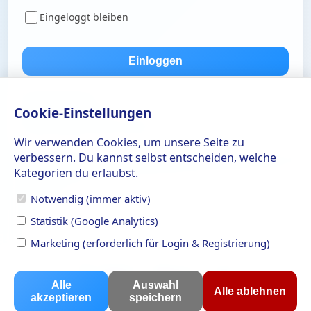
Eingeloggt bleiben
Einloggen
Noch kein Konto?
Cookie-Einstellungen
Passwort vergessen?
Aktivierungslink erneut senden
Wir verwenden Cookies, um unsere Seite zu
verbessern. Du kannst selbst entscheiden, welche
Kategorien du erlaubst.
Notwendig (immer aktiv)
Statistik (Google Analytics)
Marketing (erforderlich für Login & Registrierung)
AGB
Impressum
Datenschutz
Cookies
Alle
Auswahl
Alle ablehnen
akzeptieren
speichern